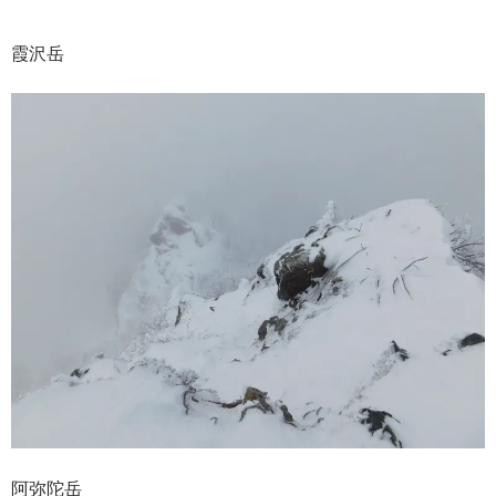
霞沢岳
阿弥陀岳