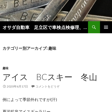
検
オサダ自動車 足立区で車検点検修理、新車中古車販売をしています。
索
コ
メインメ
ン
ニュー
テ
ン
カテゴリー別アーカイブ: 趣味
ツ
へ
移
動
趣味
アイス BCスキー 冬山
2020年6月17日
コメントをどうぞ
例によって季節外れですが(汗)
夏沢鉱泉アイスギャラリー