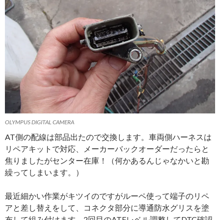
OLYMPUS DIGITAL CAMERA
AT側の配線は部品出たので交換します。車両側ハーネスは
リペアキットで対応、メーカーバックオーダーだったらと
焦りましたがセンター在庫！（何かあるんじゃなかいと勘
繰ってしまいます。）
最近細かい作業がキツイのですがルーペ使って端子のリペ
アと差し替えをして、コネクタ部分に導通防水グリスを塗
布して組み付けます。2回目のATFレベル調整してDTC確認