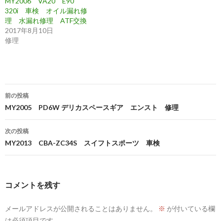
MY2006 VA20 E90
320i 車検 オイル漏れ修
理 水漏れ修理 ATF交換
2017年8月10日
修理
投
前の投稿
稿
MY2005 PD6W デリカスペースギア エンスト 修理
ナ
次の投稿
ビ
MY2013 CBA-ZC34S スイフトスポーツ 車検
ゲ
ー
コメントを残す
シ
メールアドレスが公開されることはありません。
※
が付いている欄
ョ
は必須項目です