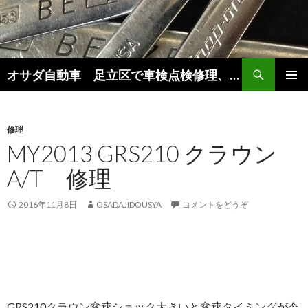
検
オサダ自動車 足立区で車検点検修理、新車中古車販売をしています。
索
コ
メインメ
ン
ニュー
テ
ン
修理
ツ
MY2013 GRS210 クラウン
へ
A/T 修理
移
動
2016年11月8日
OSADAJIDOUSYA
コメントをどうぞ
GRS210クラウン変速ショック大きいと変速タイミングが今