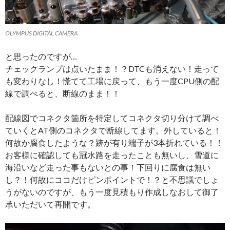
OLYMPUS DIGITAL CAMERA
と思ったのですが…
チェックランプは点いたまま！？DTCも消えない！走って
も変わりなし！慌てて工場に戻って、もう一度CPU側の配
線で調べると、断線のまま！！
配線図でコネクタ箇所を特定してコネクタ切り分けて調べ
ていくとAT側のコネクタで断線してます。外していると！
何故か腐食したような？跡が有り端子が3本折れている！！
お客様に確認しても冠水路を走ったことも無いし、雪道に
海沿いなど走った事もないとの事！下回りに腐食は無い
し？！何故にココだけピンポイントで！？と不思議でしょ
うがないのですが、もう一度見積もり作成しなおして御了
承いただいて再開です。