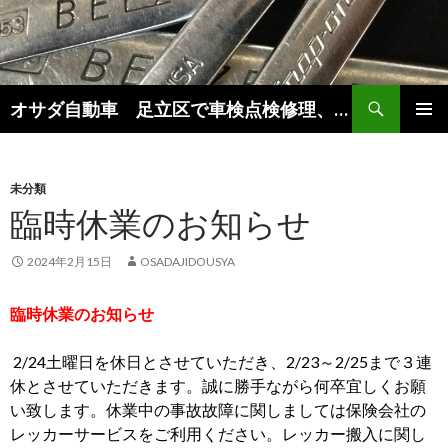
検
オサダ自動車 足立区で車検点検修理、新車中古車販売をしています。
索
コ
メインメ
ン
ニュー
テ
ン
未分類
ツ
臨時休業のお知らせ
へ
移
2024年2月15日
OSADAJIDOUSYA
動
臨時休業のお知らせ
2/24土曜日を休日とさせていただき、2/23～2/25まで３連
休とさせていただきます。誠に勝手ながら何卒宜しくお願
い致します。休業中の事故故障に関しましては保険会社の
レッカーサービスをご利用ください。レッカー搬入に関し