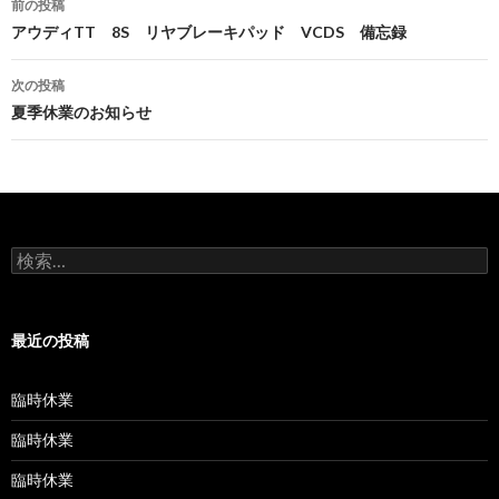
前の投稿
稿
アウディTT 8S リヤブレーキパッド VCDS 備忘録
ナ
次の投稿
ビ
夏季休業のお知らせ
ゲ
ー
シ
検
ョ
索:
ン
最近の投稿
臨時休業
臨時休業
臨時休業