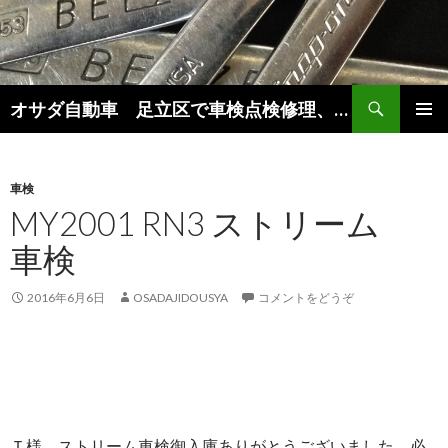
検
オサダ自動車 足立区で車検点検修理、新車中古車販売をしています。
索
コ
メインメ
ン
ニュー
テ
ン
車検
ツ
MY2001 RN3 ストリーム
へ
車検
移
動
2016年6月6日
OSADAJIDOUSYA
コメントをどうぞ
Ｔ様 ストリーム車検御入庫ありがとうございました。必