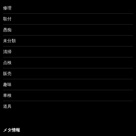
修理
取付
愚痴
未分類
清掃
点検
販売
趣味
車検
道具
メタ情報