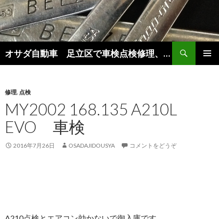
検
オサダ自動車 足立区で車検点検修理、新車中古車販売をしています。
索
コ
メインメ
ン
ニュー
テ
ン
修理
,
点検
ツ
MY2002 168.135 A210L
へ
EVO 車検
移
動
2016年7月26日
OSADAJIDOUSYA
コメントをどうぞ
A210点検とエアコン効かないで御入庫です。