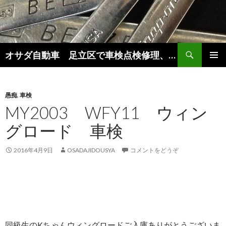
検
オサダ自動車 足立区で車検点検修理、新車中古車販売をしています。
索
コ
メインメ
ン
ニュー
テ
ン
愚痴
,
車検
ツ
MY2003 WFY11 ウィン
へ
グロード 車検
移
動
2016年4月9日
OSADAJIDOUSYA
コメントをどうぞ
同級生のKちゃんウィングロードご入庫ありがとうございま