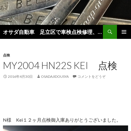
検
オサダ自動車 足立区で車検点検修理、新車中古車販売をしています。
索
コ
メインメ
ン
ニュー
テ
ン
点検
ツ
MY2004 HN22S KEI 点検
へ
移
2016年4月30日
OSADAJIDOUSYA
コメントをどうぞ
動
N様 Kei１２ヶ月点検御入庫ありがとうございました。