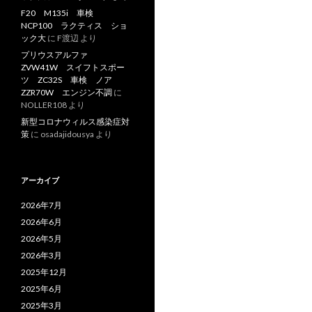
F20 M135i 車検
NCP100 ラクティス ショ
ック大
に
F渡辺
より
プリウスアルファ
ZVW41W スイフトスポー
ツ ZC32S 車検 ノア
ZZR70W エンジン不調
に
NOLLER108
より
新型コロナウィルス感染症対
策
に
osadajidousya
より
アーカイブ
2026年7月
2026年6月
2026年5月
2026年3月
2025年12月
2025年6月
2025年3月