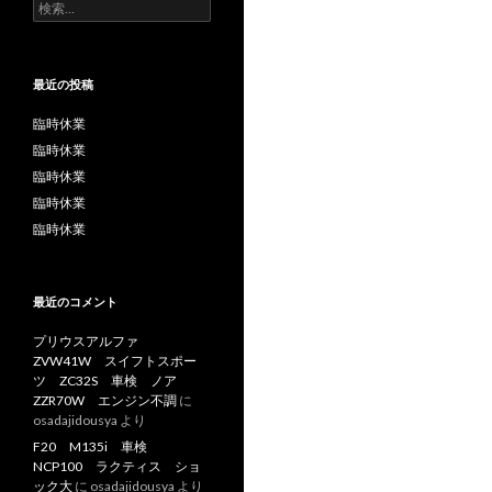
検
索:
最近の投稿
臨時休業
臨時休業
臨時休業
臨時休業
臨時休業
最近のコメント
プリウスアルファ
ZVW41W スイフトスポー
ツ ZC32S 車検 ノア
ZZR70W エンジン不調
に
osadajidousya
より
F20 M135i 車検
NCP100 ラクティス ショ
ック大
に
osadajidousya
より