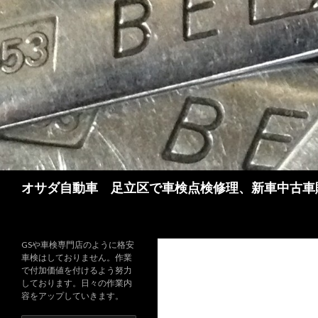
検
オサダ自動車 足立区で車検点検修理、新車中古車
索
GSや車検専門店のように格安
車検はしておりません。作業
で付加価値を付けるよう努力
しております。日々の作業内
容をアップしていきます。