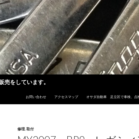
販売をしています。
コンテンツへ移動
お問い合わせ
アクセスマップ
オサダ自動車 足立区で車検、点
修理
,
取付