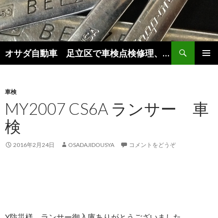
検
オサダ自動車 足立区で車検点検修理、新車中古車販売をしています。
索
コ
メインメ
ン
ニュー
テ
ン
車検
ツ
MY2007 CS6A ランサー 車
へ
検
移
動
2016年2月24日
OSADAJIDOUSYA
コメントをどうぞ
Y防災様 ランサー御入庫ありがとうございました。