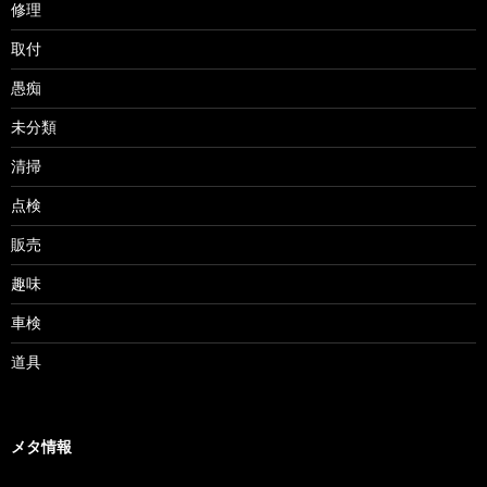
修理
取付
愚痴
未分類
清掃
点検
販売
趣味
車検
道具
メタ情報