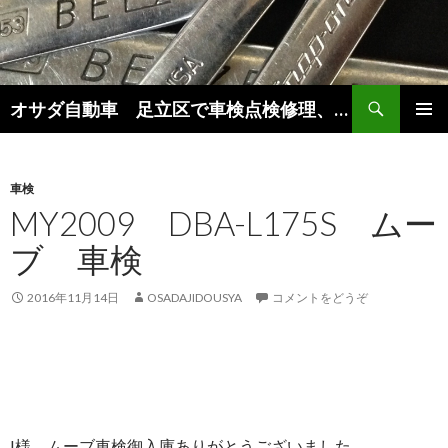
検
オサダ自動車 足立区で車検点検修理、新車中古車販売をしています。
索
コ
メインメ
ン
ニュー
テ
ン
車検
ツ
MY2009 DBA-L175S ムー
へ
ブ 車検
移
動
2016年11月14日
OSADAJIDOUSYA
コメントをどうぞ
I様 ムーブ車検御入庫ありがとうございました。